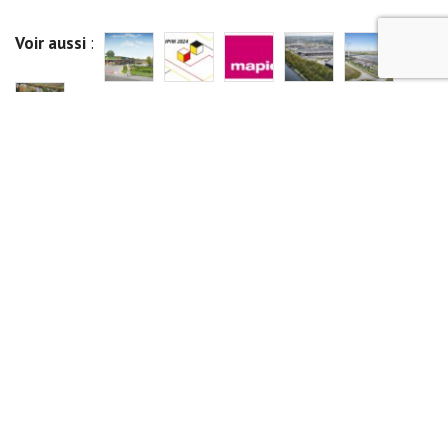
Voir aussi
:
DERNIÈRE ACTUALITÉ
DINANT: CARREFOUR & MCDONALD’S SUR UN SITE COMMUN
Nous avons le plaisir de communiquer que le
permis visant la construction d’un nouveau
+
bâtiment destiné…
Publié le
04/04/2024