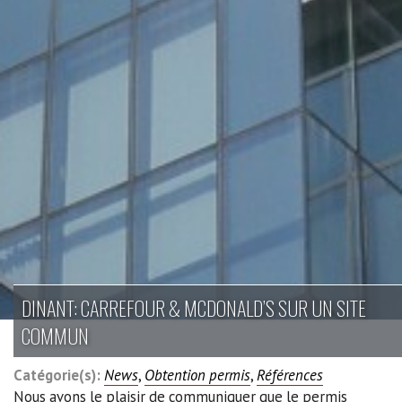
DINANT: CARREFOUR & MCDONALD’S SUR UN SITE
COMMUN
Catégorie(s):
News
,
Obtention permis
,
Références
Nous avons le plaisir de communiquer que le permis