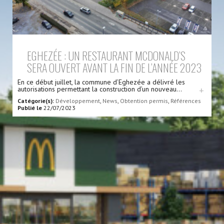
EGHEZÉE : UN RESTAURANT MCDONALD’S
SERA OUVERT AVANT LA FIN DE L’ANNÉE 2023
En ce début juillet, la commune d’Eghezée a délivré les
autorisations permettant la construction d’un nouveau…
+
Catégorie(s):
Développement
,
News
,
Obtention permis
,
Références
Publié le
22/07/2023