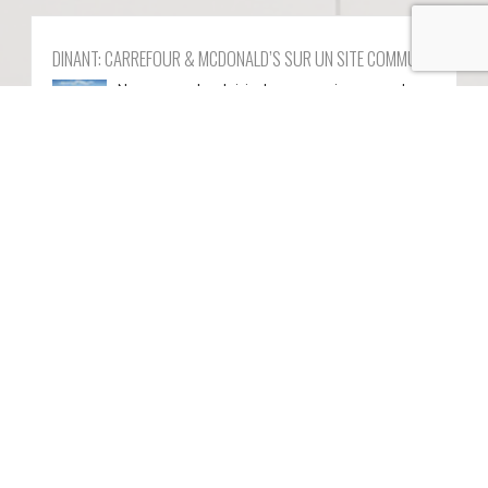
DINANT: CARREFOUR & MCDONALD’S SUR UN SITE COMMUN
Nous avons le plaisir de communiquer que le
permis visant la construction d’un nouveau
+
bâtiment destiné…
Publié le
04/04/2024
DERNIÈRE RÉFÉRENCE
DINANT: CARREFOUR & MCDONALD’S SUR UN SITE COMMUN
Nous avons le plaisir de communiquer que le
permis visant la construction d’un nouveau
+
bâtiment destiné…
Publié le
04/04/2024