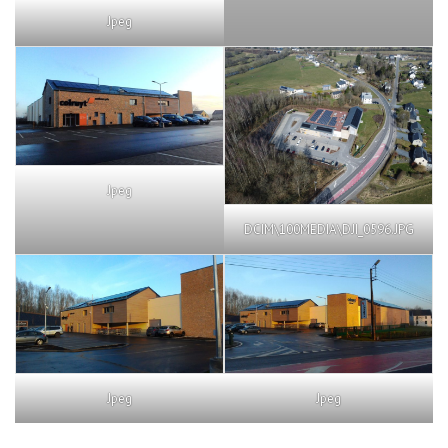
Jpeg
Jpeg
DCIM\100MEDIA\DJI_0596.JPG
Jpeg
Jpeg